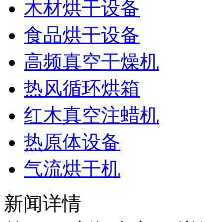
木材烘干设备
食品烘干设备
高频真空干燥机
热风循环烘箱
红木真空注蜡机
热原体设备
气流烘干机
新闻详情