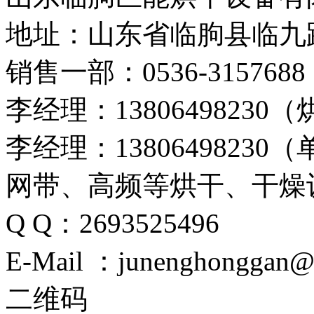
地址：山东省临朐县临九路
销售一部：0536-3157688
李经理：1380649823
李经理：138064982
网带、高频等烘干、干燥
Q Q：2693525496
E-Mail ：junenghonggan@
二维码