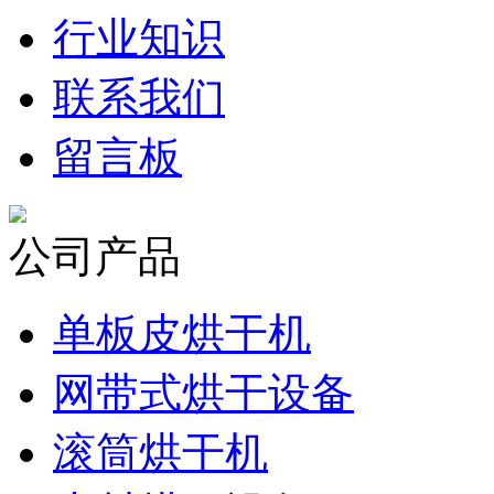
行业知识
联系我们
留言板
公司产品
单板皮烘干机
网带式烘干设备
滚筒烘干机