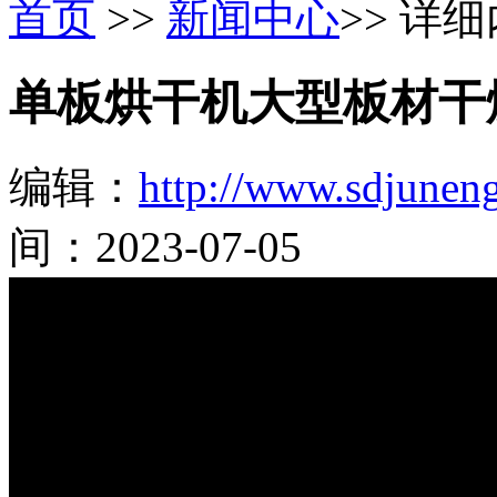
首页
>>
新闻中心
>> 详
单板烘干机大型板材干
编辑：
http://www.sdjunen
间：2023-07-05