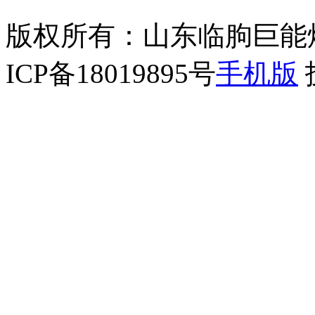
版权所有：山东临朐巨能
ICP备18019895号
手机版