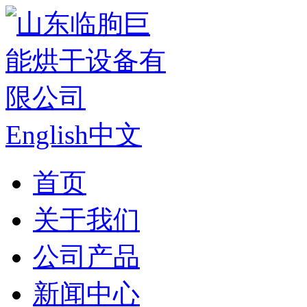
English
中文
首页
关于我们
公司产品
新闻中心